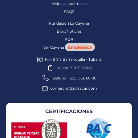
Visitas académicas
FAQS
Fundación La Cayena
Blog/Noticias
PQR
Empleados
Ser Cayena
Km 8 Vía Barranquilla - Tubará.
Celular: 318 711 7388
Teléfono: (605) 336 60 00
comercial@zofracar.com
CERTIFICACIONES