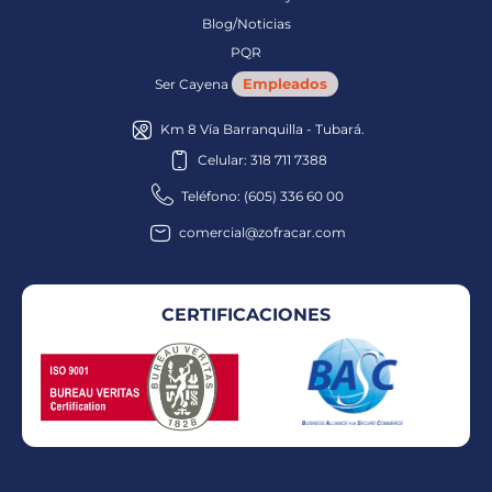
Blog/Noticias
PQR
Empleados
Ser Cayena
Km 8 Vía Barranquilla - Tubará.
Celular: 318 711 7388
Teléfono: (605) 336 60 00
comercial@zofracar.com
CERTIFICACIONES