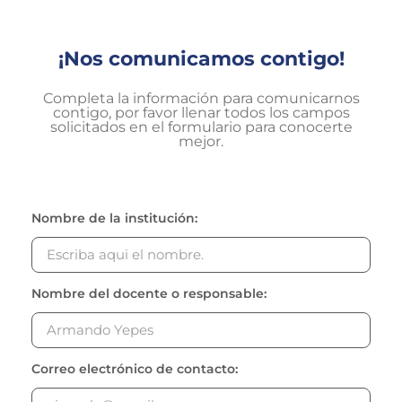
¡Nos comunicamos contigo!
Lotes/Bodegas
Completa la información para comunicarnos
Beneficios
contigo, por favor llenar todos los campos
solicitados en el formulario para conocerte
Usuarios
mejor.
Sostenibilidad
Nosotros
Nombre de la institución:
Trabaja con nosotros
Agendar Cita
Nombre del docente o responsable:
Contáctanos
Correo electrónico de contacto: