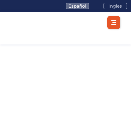
Español
Ingles
Visitas académicas
Conoce de cerca el funcionamiento de una zona
franca moderna
y su impacto en el desarrollo
económico. Agenda tu visita académica y vive una
experiencia educativa única en La Cayena.