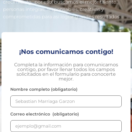
crecimiento, por eso, buscamos el mejor talento,
personas integras, responsables, creativas y
comprometidas para así lograr grandes resultados.
Lotes/Bodegas
Beneficios
Usuarios
¡Nos comunicamos contigo!
Sostenibilidad
Completa la información para comunicarnos
Nosotros
contigo, por favor llenar todos los campos
solicitados en el formulario para conocerte
Trabaja con nosotros
mejor.
Nombre completo (obligatorio)
Agendar Cita
Contáctanos
Correo electrónico (obligatorio)