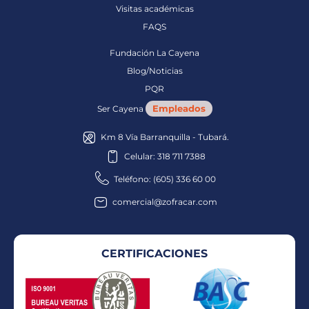
Visitas académicas
FAQS
Fundación La Cayena
Blog/Noticias
PQR
Empleados
Ser Cayena
Km 8 Vía Barranquilla - Tubará.
Celular: 318 711 7388
Teléfono: (605) 336 60 00
comercial@zofracar.com
CERTIFICACIONES