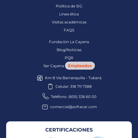
Política de SIG
Línea ética
Visitas académicas
FAQS
Fundación La Cayena
Blog/Noticias
PQR
Empleados
Ser Cayena
Km 8 Vía Barranquilla - Tubará.
Celular: 318 711 7388
Teléfono: (605) 336 60 00
comercial@zofracar.com
CERTIFICACIONES