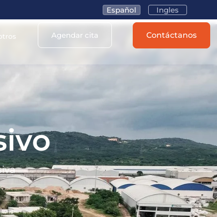
Español
Ingles
Agendar cita
Contáctanos
otros
sivo
siva