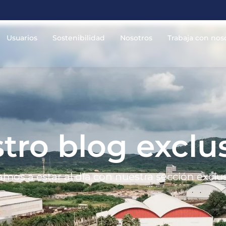
Usuarios
Sostenibilidad
Nosotros
Trabaja con nos
tro blog exclu
tamos a estar al día con nuestra sección exclu