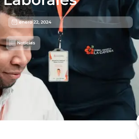
Usuarios
enero 22, 2024
Sostenibilidad
Nosotros
Noticias
Trabaja con nosotros
Agendar Cita
Contáctanos