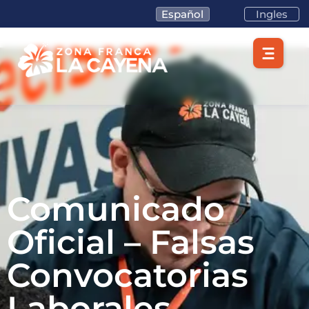
Español
Ingles
Comunicado
Oficial – Falsas
Convocatorias
Lotes/Bodegas
Laborales
Beneficios