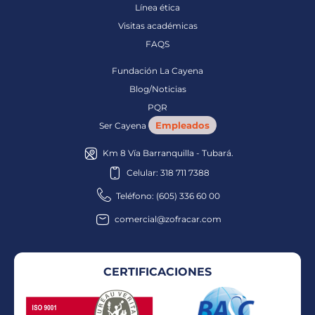
Línea ética
Visitas académicas
FAQS
Fundación La Cayena
Blog/Noticias
PQR
Empleados
Ser Cayena
Km 8 Vía Barranquilla - Tubará.
Celular: 318 711 7388
Teléfono: (605) 336 60 00
comercial@zofracar.com
CERTIFICACIONES