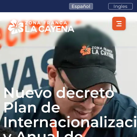
Español
Ingles
Nuevo decreto
Plan de
Internacionalizac
y Anual de