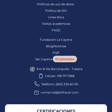
Políticas de uso de datos
Política de SIG
Línea ética
Visitas académicas
FAQS
Fundación La Cayena
Blog/Noticias
PQR
Empleados
Ser Cayena
Km 8 Vía Barranquilla - Tubará.
Celular: 318 711 7388
Teléfono: (605) 336 60 00
comercial@zofracar.com
CERTIFICACIONES