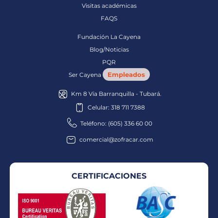
Visitas académicas
FAQS
Fundación La Cayena
Blog/Noticias
PQR
Empleados
Ser Cayena
Km 8 Vía Barranquilla - Tubará.
Celular: 318 711 7388
Teléfono: (605) 336 60 00
comercial@zofracar.com
CERTIFICACIONES