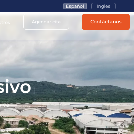
Español
Ingles
Agendar cita
Contáctanos
otros
sivo
siva