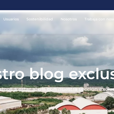
Usuarios
Sostenibilidad
Nosotros
Trabaja con nos
tro blog exclu
tamos a estar al día con nuestra sección exclu