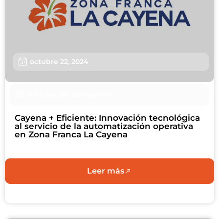
Usuarios
Sostenibilidad
Nosotros
octubre 22, 2024
Trabaja con nosotros
Noticias
,
Sin categorizar
Agendar Cita
Cayena + Eficiente: Innovación tecnológica
Contáctanos
al servicio de la automatización operativa
en Zona Franca La Cayena
Leer más