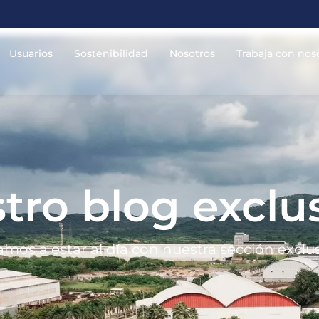
Usuarios
Sostenibilidad
Nosotros
Trabaja con nos
tro blog exclu
tamos a estar al día con nuestra sección exclu