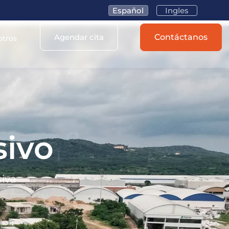
Español
Ingles
Agendar cita
Contáctanos
otros
sivo
siva