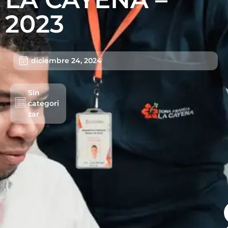
Beneficios
2023
Usuarios
Sostenibilidad
diciembre 24, 2024
Nosotros
Trabaja con nosotros
Sin
categori
Agendar Cita
zar
Contáctanos