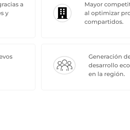
racias a
Mayor competit
s y
al optimizar pr
compartidos.
uevos
Generación d
desarrollo ec
en la región.