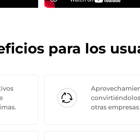
ficios para los usu
tivos
Aprovechamient
e
convirtiéndolo
rimas.
otras empresas