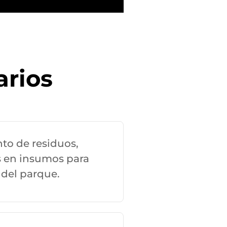
arios
o de residuos,
s en insumos para
 del parque.