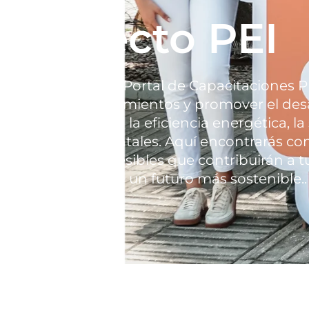
Proyecto PEI
Bienvenido(a) al Portal de Capacitaciones P
fortalecer conocimientos y promover el de
relacionados con la eficiencia energética, la
prácticas ambientales. Aquí encontrarás co
dinámicos y accesibles que contribuirán a tu
compromiso con un futuro más sostenible..