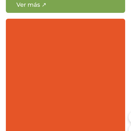
por 10 años.
Ver más ↗
Aduaneros
Extraterritorialidad en materia
aduanera.
Almacenamiento ilimitado de materia
prima o repuestos extranjeros sin el
pago de tributos aduaneros.