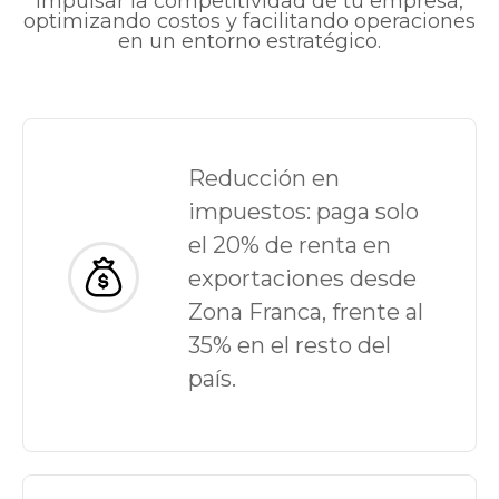
impulsar la competitividad de tu empresa,
optimizando costos y facilitando operaciones
en un entorno estratégico.
Reducción en
Infraestructura
impuestos: paga solo
el 20% de renta en
Conexión Eléctrica, Energía Estable
exportaciones desde
De 34,5 KV.
Zona Franca, frente al
Servicios Públicos De Calidad
35% en el resto del
país.