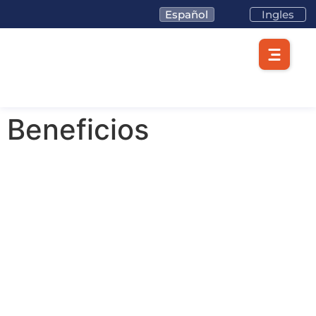
Español
Ingles
Beneficios
El espacio ideal con los
beneficios exclusivos
para tu empresa están
aquí