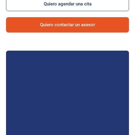
Quiero agendar una cita
Lotes/Bodegas
Quiero contactar un asesor
Beneficios
Usuarios
Sostenibilidad
Nosotros
Trabaja con nosotros
Agendar Cita
Contáctanos