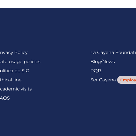
rivacy Policy
La Cayena Foundat
ata usage policies
Blog/News
olítica de SIG
PQR
thical line
Ser Cayena
Employ
cademic visits
AQS