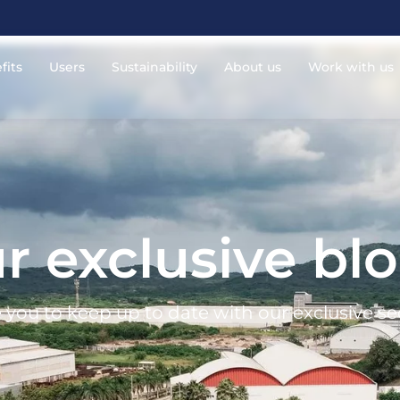
fits
Users
Sustainability
About us
Work with us
r exclusive bl
 you to keep up to date with our exclusive se