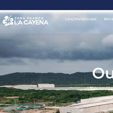
Lots/Warehouses
Bene
Ou
We invite