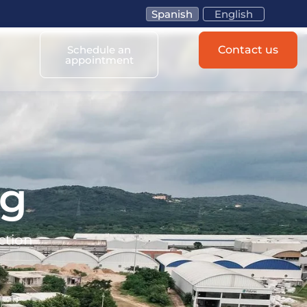
Spanish
English
Schedule an
Contact us
appointment
og
ction