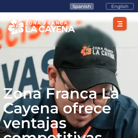
Spanish
English
Zona Franca La
Cayena ofrece
ventajas
competitivas