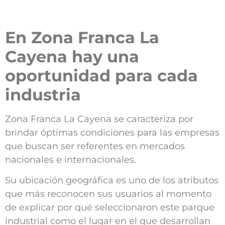
Benefits
Users
En Zona Franca La
Sustainability
Cayena
hay una
About us
oportunidad para cada
Work with us
industria
Schedule an Appointment
Zona Franca La Cayena se caracteriza por
brindar óptimas condiciones para las empresas
Contact us
que buscan ser referentes en mercados
nacionales e internacionales.
Su ubicación geográfica es uno de los atributos
que más reconocen sus usuarios al momento
de explicar por qué seleccionaron este parque
industrial como el lugar en el que desarrollan