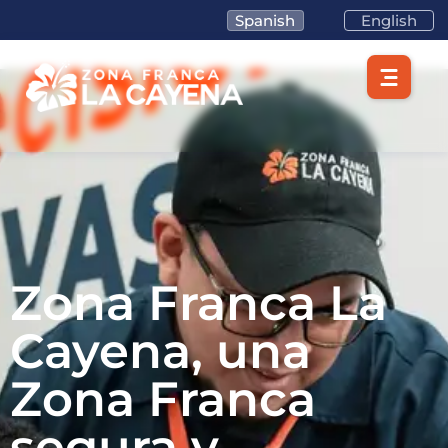
Spanish
English
Zona Franca La
Cayena, una
Zona Franca
segura y