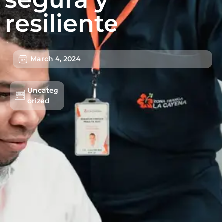
resiliente
March 4, 2024
Uncateg
orized
Lots/Warehouses
Benefits
Users
Sustainability
About us
Work with us