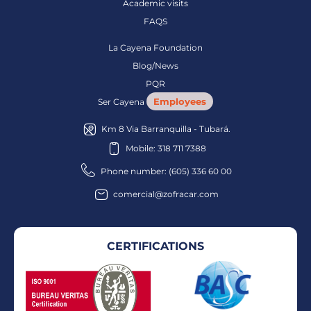
Academic visits
FAQS
La Cayena Foundation
Blog/News
PQR
Employees
Ser Cayena
Km 8 Via Barranquilla - Tubará.
Mobile: 318 711 7388
Phone number: (605) 336 60 00
comercial@zofracar.com
CERTIFICATIONS