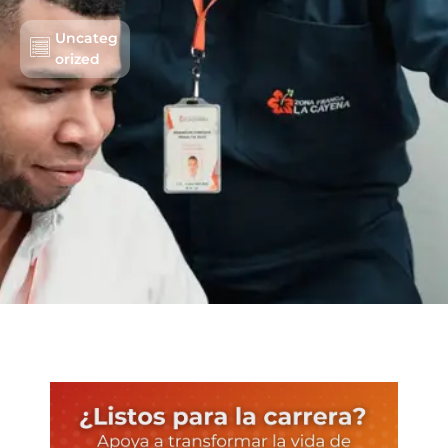
Uncateg
orized
Lots/Warehouses
Benefits
Users
Sustainability
About us
Work with us
Schedule an Appointment
Contact us