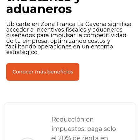
Ecosistema de negocios
aduaneros
Empresas líderes operando en
sectores clave.
Ubicarte en Zona Franca La Cayena significa
acceder a incentivos fiscales y aduaneros
diseñados para impulsar la competitividad
de tu empresa, optimizando costos y
facilitando operaciones en un entorno
estratégico.
Conocer más beneficios
Reducción en
impuestos: paga solo
el 20% de renta en