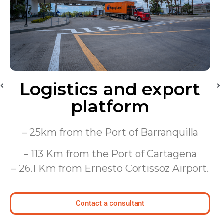
Logistics and export
platform
– 25km from the Port of Barranquilla
Lotes/Bodegas
– 113 Km from the Port of Cartagena
Beneficios
– 26.1 Km from Ernesto Cortissoz Airport.
Usuarios
Sostenibilidad
Contact a consultant
Nosotros