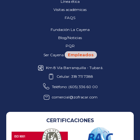
Línea ética
Visitas académicas
FAQS
Fundación La Cayena
Blog/Noticias
PQR
Empleados
Ser Cayena
Km 8 Vía Barranquilla - Tubará.
Celular: 318 711 7388
Teléfono: (605) 336 60 00
comercial@zofracar.com
CERTIFICACIONES