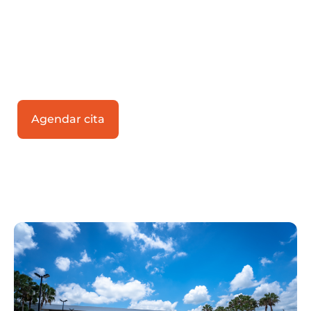
En Zona Franca La Cayena estás más
cerca de tus mercados de consumo.
Agenda una cita y descubre las
oportunidades del régimen franco para
tu negocio.
Agendar cita